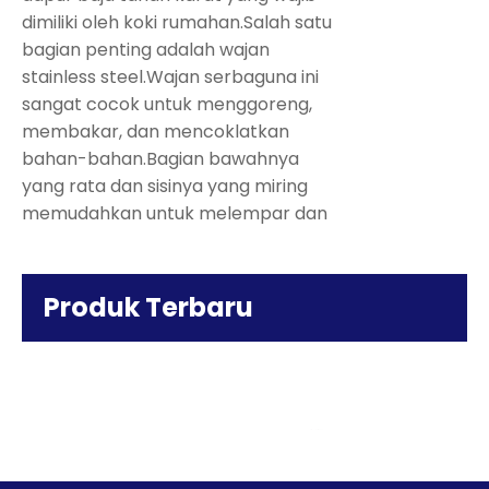
dimiliki oleh koki rumahan.Salah satu
bagian penting adalah wajan
stainless steel.Wajan serbaguna ini
sangat cocok untuk menggoreng,
membakar, dan mencoklatkan
bahan-bahan.Bagian bawahnya
yang rata dan sisinya yang miring
memudahkan untuk melempar dan
membalik makanan, sedangkan
konstruksi baja tahan karat
memastikan retensi dan distribusi
Produk Terbaru
panas yang sangat baik.
Barang penting lainnya adalah panci
Layanan
stainless steel.Panci kecil namun kuat
Efisien:
ini ideal untuk membuat saus, sup,
Gerobak
dan cairan mendidih.Sisinya yang
Makan
tinggi mencegah cipratan,
Dua Lapis
sedangkan bahan baja tahan karat