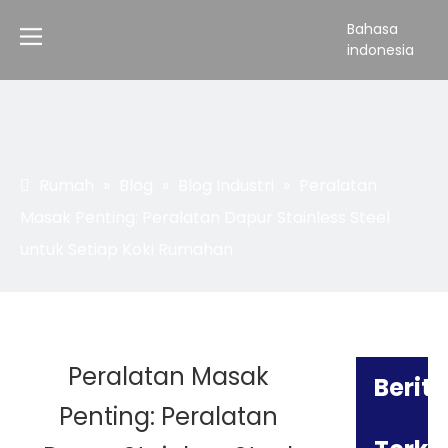
Bahasa
indonesia
Rumah
»
Blog
»
Blog Industri
»
Peralatan
Masak Penting: Peralatan Dapur Stainless Steel
untuk Setiap Koki Rumahan
Peralatan Masak
Berita
Penting: Peralatan