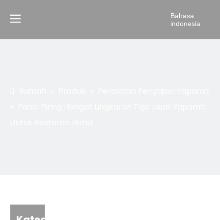
Bahasa
indonesia
Rumah
»
Produk
»
Peralatan Penyajian Yapamit
»
Panci Piring Hangat Lingkaran Tiga Lapis Yapamit
Untuk Restoran Hotel
Kategori