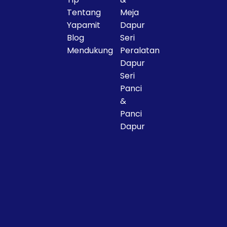
Tentang
Meja
Yapamit
Dapur
Blog
Seri
Deskripsi Produk:
Mendukung
Peralatan
Dapur
Seri
Panci
&
Tingkatkan operasi layanan
Panci
Dapur
makanan Anda dengan
Panci
Piring Hangat Lingkaran Tiga
Lapis Yapamit
, wajan